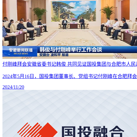
付刚峰拜会安徽省委书记韩俊 共同见证国投集团与合肥市人民
2024年5月16日，国投集团董事长、党组书记付刚峰在合
2024/11/20