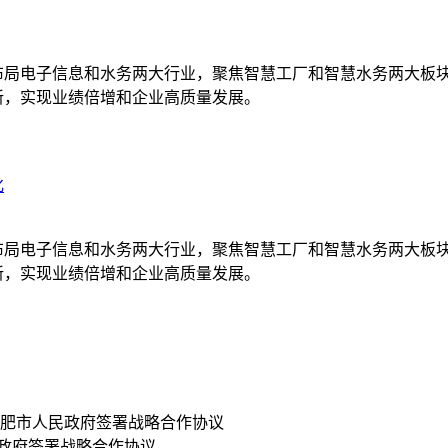
赋能，布局电子信息和水务两大行业，聚焦智慧工厂和智慧水务两大
新，实现业绩倍增和企业高质量发展。
化
赋能，布局电子信息和水务两大行业，聚焦智慧工厂和智慧水务两大
新，实现业绩倍增和企业高质量发展。
合肥市人民政府签署战略合作协议
政府签署战略合作协议