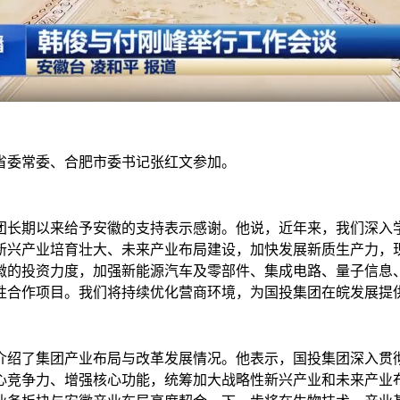
省委常委、合肥市委书记张红文参加。
团长期以来给予安徽的支持表示感谢。他说，近年来，我们深入
新兴产业培育壮大、未来产业布局建设，加快发展新质生产力，
徽的投资力度，加强新能源汽车及零部件、集成电路、量子信息
性合作项目。我们将持续优化营商环境，为国投集团在皖发展提
介绍了集团产业布局与改革发展情况。他表示，国投集团深入贯
心竞争力、增强核心功能，统筹加大战略性新兴产业和未来产业