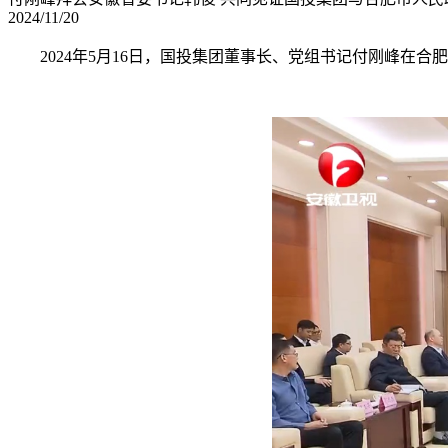
2024/11/20
2024年5月16日，国投集团董事长、党组书记付刚峰