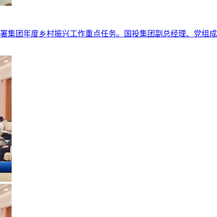
作会，部署集团年度乡村振兴工作重点任务。国投集团副总经理、党组