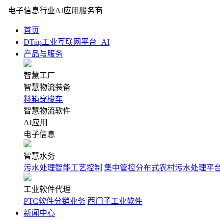
电子信息行业AI应用服务商
首页
DTiip工业互联网平台+AI
产品与服务
智慧工厂
智慧物流装备
料箱穿梭车
智慧物流软件
AI应用
电子信息
智慧水务
污水处理智能工艺控制
集中管控分布式农村污水处理平
工业软件代理
PTC软件分销业务
西门子工业软件
新闻中心