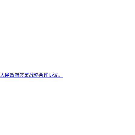
市人民政府签署战略合作协议。