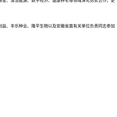
基金、清洁能源、数字经济、健康养老等领域深化务实合作，更
创益、丰乐种业、隆平生物以及安徽省直有关单位负责同志参加