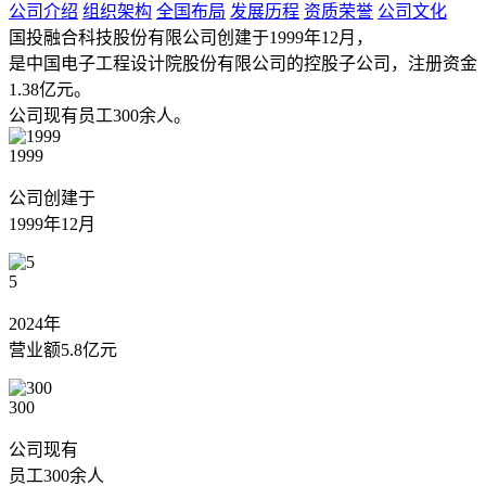
公司介绍
组织架构
全国布局
发展历程
资质荣誉
公司文化
国投融合科技股份有限公司创建于1999年12月，
是中国电子工程设计院股份有限公司的控股子公司，注册资金
1.38亿元。
公司现有员工300余人。
1999
公司创建于
1999年12月
5
2024年
营业额5.8亿元
300
公司现有
员工300余人