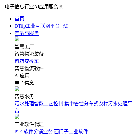
电子信息行业AI应用服务商
首页
DTiip工业互联网平台+AI
产品与服务
智慧工厂
智慧物流装备
料箱穿梭车
智慧物流软件
AI应用
电子信息
智慧水务
污水处理智能工艺控制
集中管控分布式农村污水处理平
台
工业软件代理
PTC软件分销业务
西门子工业软件